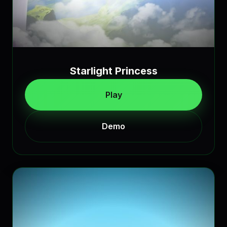
Starlight Princess
Play
Demo