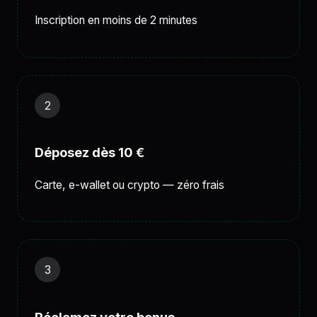
Inscription en moins de 2 minutes
2
Déposez dès 10 €
Carte, e-wallet ou crypto — zéro frais
3
Réclamez votre bonus