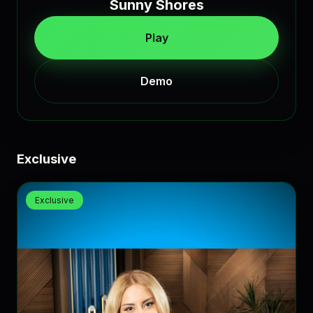
Sunny Shores
Play
Demo
Exclusive
Exclusive