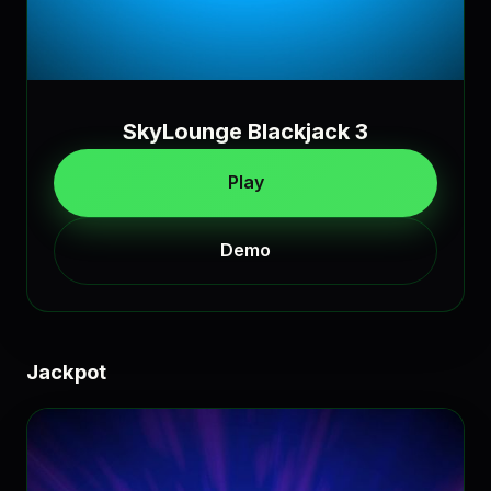
SkyLounge Blackjack 3
Play
Demo
Jackpot