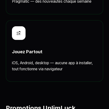
Pragmatic — des nouveautés chaque semaine
Jouez Partout
iOS, Android, desktop — aucune app à installer,
tout fonctionne via navigateur
Promotions UnlimLuck