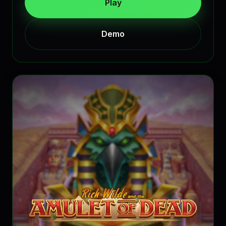
Play
Demo