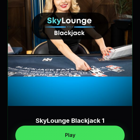
SkyLounge Blackjack 1
Play