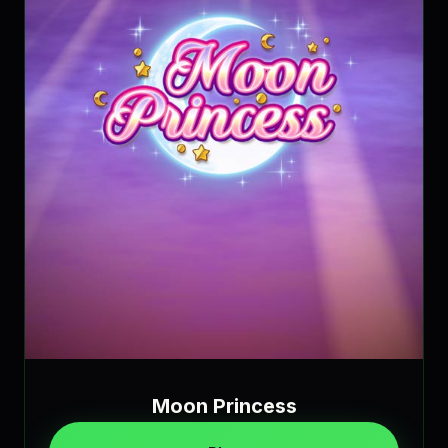
Moon Princess