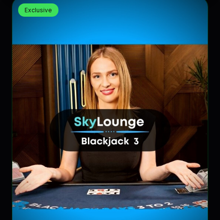
Exclusive