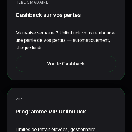
HEBDOMADAIRE
Cashback sur vos pertes
Mauvaise semaine ? UnlimLuck vous rembourse
une partie de vos pertes — automatiquement,
chaque lundi
Voir le Cashback
VIP
Programme VIP UnlimLuck
Limites de retrait élevées, gestionnaire