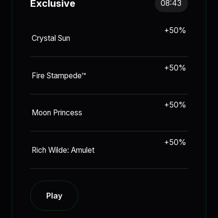
Exclusive
08:43
+50%
Crystal Sun
+50%
Fire Stampede™
+50%
Moon Princess
+50%
Rich Wilde: Amulet
Play