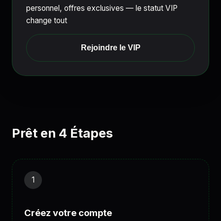
personnel, offres exclusives — le statut VIP
change tout
Rejoindre le VIP
Prêt en 4 Étapes
1
Créez votre compte