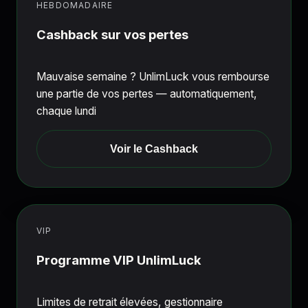
HEBDOMADAIRE
Cashback sur vos pertes
Mauvaise semaine ? UnlimLuck vous rembourse
une partie de vos pertes — automatiquement,
chaque lundi
Voir le Cashback
VIP
Programme VIP UnlimLuck
Limites de retrait élevées, gestionnaire