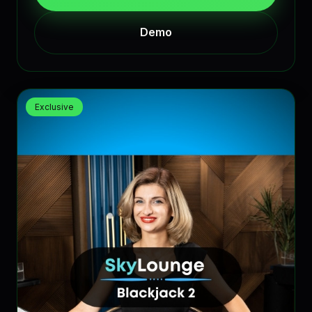
Demo
Exclusive