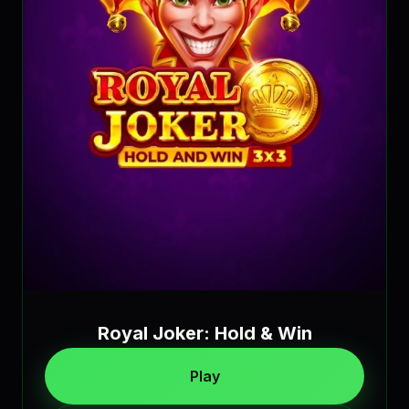
Royal Joker: Hold & Win
Play