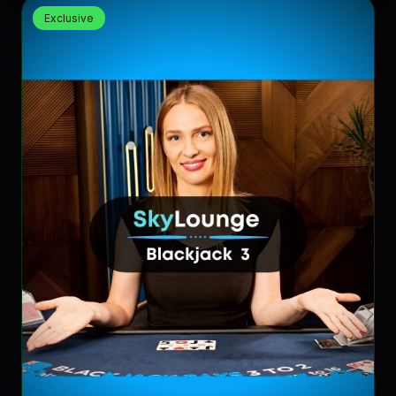
Exclusive