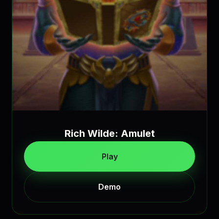
Rich Wilde: Amulet
Play
Demo