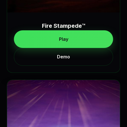
Fire Stampede™
Play
Demo