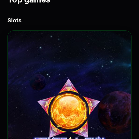
Slots