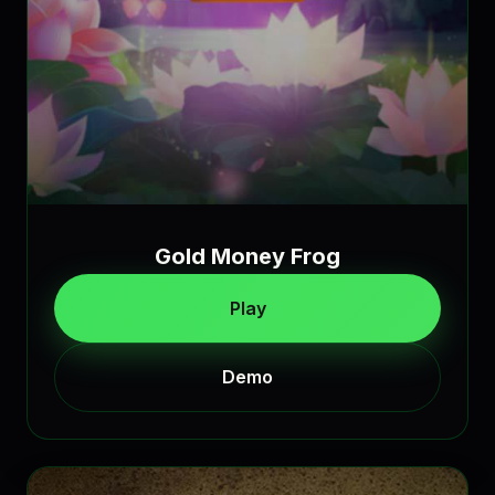
Gold Money Frog
Play
Demo